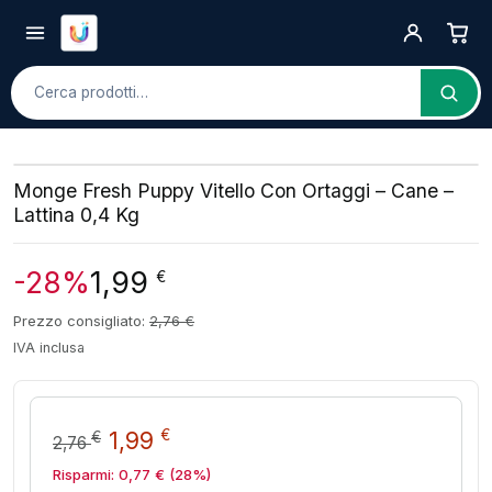
Cerca
Monge Fresh Puppy Vitello Con Ortaggi – Cane –
Lattina 0,4 Kg
-28%
1,99
€
Prezzo consigliato:
2,76
€
IVA inclusa
Il prezzo originale era: 2,76 €.
Il prezzo attuale è: 1,99 €.
€
1,99
€
2,76
Risparmi:
0,77
€
(28%)