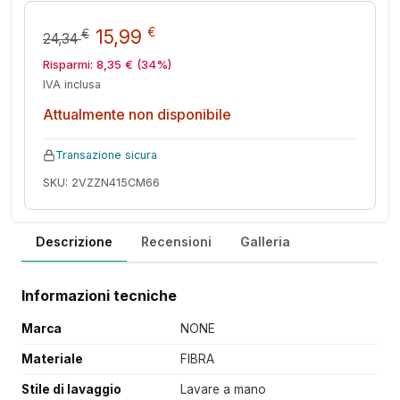
Il prezzo originale era: 24,34 
Il prezzo attuale è: 15,9
€
15,99
€
24,34
Risparmi:
8,35
€
(34%)
IVA inclusa
Attualmente non disponibile
Transazione sicura
SKU: 2VZZN415CM66
Descrizione
Recensioni
Galleria
Informazioni tecniche
Marca
NONE
Materiale
FIBRA
Stile di lavaggio
Lavare a mano