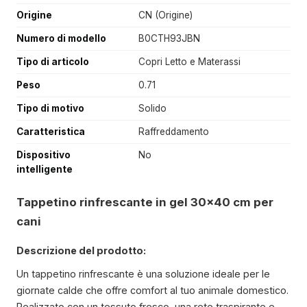
Origine
CN (Origine)
Numero di modello
B0CTH93JBN
Tipo di articolo
Copri Letto e Materassi
Peso
0.71
Tipo di motivo
Solido
Caratteristica
Raffreddamento
Dispositivo
No
intelligente
Tappetino rinfrescante in gel 30×40 cm per
cani
Descrizione del prodotto:
Un tappetino rinfrescante è una soluzione ideale per le
giornate calde che offre comfort al tuo animale domestico.
Realizzato con un tessuto fresco, una rete traspirante e