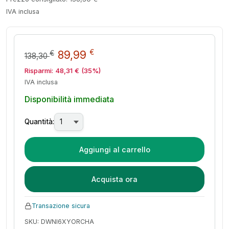
IVA inclusa
Il prezzo originale era: 138,30
Il prezzo attuale è: 89,
€
89,99
€
138,30
Risparmi:
48,31
€
(35%)
IVA inclusa
Disponibilità immediata
Quantità:
Aggiungi al carrello
Acquista ora
Transazione sicura
SKU: DWNI6XYORCHA