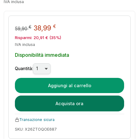
IVA inclusa
Il prezzo originale era: 59,90 
Il prezzo attuale è: 38,9
€
38,99
€
59,90
Risparmi:
20,91
€
(35%)
IVA inclusa
Disponibilità immediata
Quantità:
Aggiungi al carrello
Acquista ora
Transazione sicura
SKU: X26ZTOQOE687