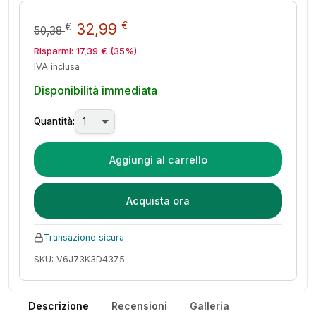
Il prezzo originale era: 50,38 
Il prezzo attuale è: 32,
€
32,99
€
50,38
Risparmi:
17,39
€
(35%)
IVA inclusa
Disponibilità immediata
Quantità:
Aggiungi al carrello
Acquista ora
Transazione sicura
SKU: V6J73K3D43Z5
Descrizione
Recensioni
Galleria