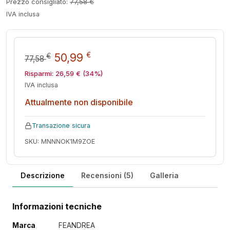
Prezzo consigliato:
77,58
€
IVA inclusa
Il prezzo originale era: 77,58 €
Il prezzo attuale è: 50,9
€
50,99
€
77,58
Risparmi:
26,59
€
(34%)
IVA inclusa
Attualmente non disponibile
Transazione sicura
SKU: MNNNOK1M9ZOE
Descrizione
Recensioni (5)
Galleria
Informazioni tecniche
Marca
FEANDREA