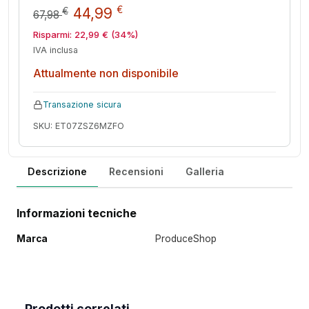
Il prezzo originale era: 67,98 €
Il prezzo attuale è: 44,9
€
44,99
€
67,98
Risparmi:
22,99
€
(34%)
IVA inclusa
Attualmente non disponibile
Transazione sicura
SKU: ET07ZSZ6MZFO
Descrizione
Recensioni
Galleria
Informazioni tecniche
Marca
ProduceShop
Prodotti correlati