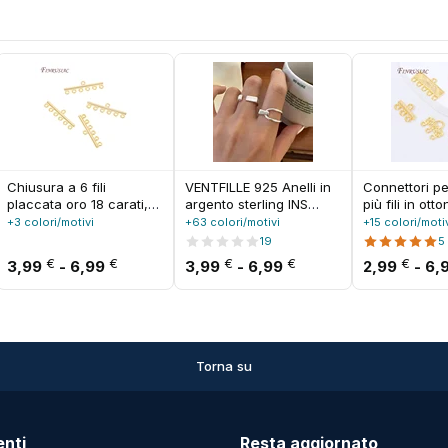
Chiusura a 6 fili
VENTFILLE 925 Anelli in
Connettori per
placcata oro 18 carati,
argento sterling INS
più fili in ot
connettore per collana a
Moda Hip Hop Coppie
oro 18 carati 
+3 colori/motivi
+63 colori/motivi
+15 colori/moti
6 file per creazione di
vintage Linee cave Punk
creazione di g
19
5
gioielli fai da te,
Thai Argento Gioielli
accessori per
 24,99 €
i prezzo: da 1,99 € a 2,99 €
Fascia di prezzo: da 3,99 € a 6,99 €
Fascia di prezzo: da
€
€
€
€
€
3,99
-
6,99
3,99
-
6,99
2,99
-
6,
accessori e componenti.
regolabili per feste
fai da te
Torna su
enti
Resta aggiornato