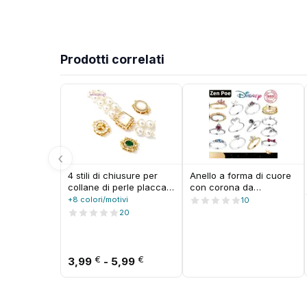
Prodotti correlati
‹
4 stili di chiusure per
Anello a forma di cuore
collane di perle placcate
con corona da
in oro 18 carati con
principessa Minnie in
+8 colori/motivi
10
connettore di chiusura
argento puro 925% di
20
di sicurezza con scatola
alta qualità, bestseller,
di zirconi, chiusure per
per donna, gioiello
gioielli, accessori per
raffinato fai da te,
gioielli fai da te
regalo squisito.
Fascia di prezzo: da 3,99 € a 5
€
€
3,99
-
5,99