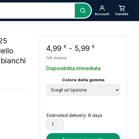
Account
Carrello
925
Fascia di pr
4,99
-
5,99
€
€
dello
IVA inclusa
 bianchi
Disponibilità immediata
Colore della gemma
ezzo: da 4,99 € a 5,99 €
Estimated delivery: 8 days
Orecchini in argento sterling 925 gioielli di 