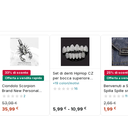
33% di sconto
25% di scon
Set di denti HipHop CZ
per bocca superiore
Offerta a vendita rapida
Offerta a ven
inferiore unisex, colore
+19 colori/motivi
Ciondolo Scorpion
Benvenuti a Si
oro argento, tappo per
16
Brand New Personal
Spilla Spille 
denti, gioielli di moda
Lucky Jewelry
horror Distint
2
11
dentale rimovibili
Accessori in stile
Spilla in meta
53,98
2,66
€
€
europeo Regalo vintage
Distintivo da
,99 €
Il prezzo originale era: 53,98 €.
Il prezzo attuale è: 35,99 €.
Fascia di prezzo: d
Il prezzo or
Il pre
€
€
€
€
35,99
5,99
-
10,99
1,99
per donne e uomini
Gioielli punk
per zaino Re