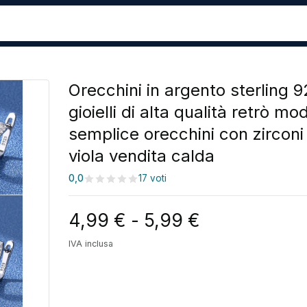
Orecchini in argento sterling 
gioielli di alta qualità retrò mo
semplice orecchini con zirconi
viola vendita calda
0,0
17 voti
Fascia di pr
4,99
€
-
5,99
€
IVA inclusa