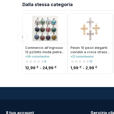
Dalla stessa categoria
‹
Commercio all'ingrosso
Peixin 10 pezzi eleganti
12 pz/lotto moda pietra
ciondoli a croce strass
naturale lega albero
gioielli cristiani per
+39 colori/motivi
+21 colori/motivi
della vita mix pendenti
collana di moda
6
12
per collane accessori di
orecchini portachiavi
Fascia di prezzo: da 12,99 € a
Fascia d
€
€
€
€
12,99
-
24,99
1,99
-
2,99
gioielli che fanno
pendenti fatti a mano fai
trasporto veloce
da te
Il tuo account
Servizio cli