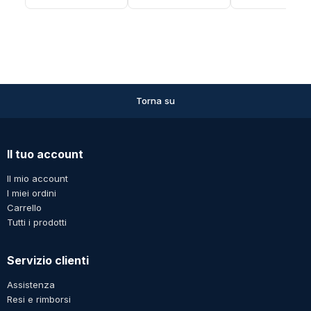
calda
accessori di gioielli
fatti a mano fai da
che fanno trasporto
veloce
Torna su
Il tuo account
Il mio account
I miei ordini
Carrello
Tutti i prodotti
Servizio clienti
Assistenza
Resi e rimborsi