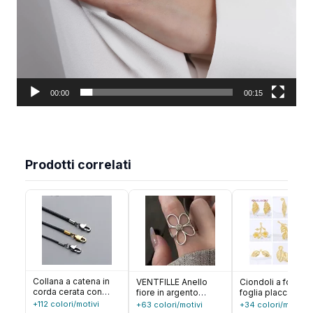
00:00
00:15
Prodotti correlati
Collana a catena in
VENTFILLE Anello
Ciondoli a forma d
corda cerata con
fiore in argento
foglia placcati oro
cordoncino in pelle
sterling 925 per
carati per la
+112 colori/motivi
+63 colori/motivi
+34 colori/motivi