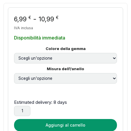
Fascia di prezzo: da 6
-
€
€
6,99
10,99
IVA inclusa
Disponibilità immediata
Colore della gemma
Misura dell\'anello
Estimated delivery: 8 days
Anelli in argento Sterling 925 per le donne corona originale
Aggiungi al carrello