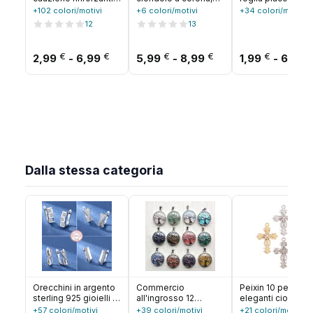
con ciondolo
grande catena con
carati per la
+102 colori/motivi
+6 colori/motivi
+34 colori/motivi
incernierato placcato
clavicola, catena per
creazione di gioiel
12
13
oro 18 carati Bail per
maglione,
ciondoli decorativ
ciondolo in ottone
accessorio per
ottone, accessori 
per la creazione di
gioielli di moda,
da te per la
Fascia di prezzo: da 2,99 € a 6,99 €
Fascia di prezzo: 
€
€
€
€
€
2,99
-
6,99
5,99
-
8,99
1,99
-
6,99
gioielli Accessori per
colori multipli per
creazione di
la creazione di
regalo per donne e
orecchini
collane fai-da-te
ragazze
Dalla stessa categoria
Orecchini in argento
Commercio
Peixin 10 pezzi
sterling 925 gioielli di
all'ingrosso 12
eleganti ciondoli 
alta qualità retrò
pz/lotto moda pietra
croce strass gioiel
+57 colori/motivi
+39 colori/motivi
+21 colori/motivi