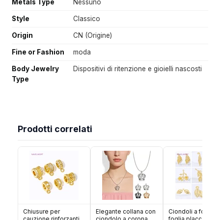
Metals Type
Nessuno
Style
Classico
Origin
CN (Origine)
Fine or Fashion
moda
Body Jewelry
Dispositivi di ritenzione e gioielli nascosti
Type
Prodotti correlati
Chiusure per
Elegante collana con
Ciondoli a forma d
cauzione rinforzanti
ciondolo a corona,
foglia placcati oro