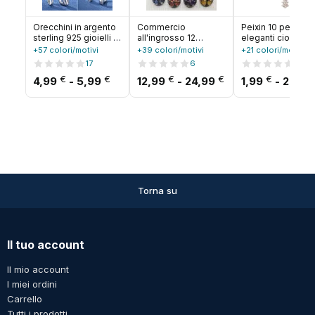
Orecchini in argento
Commercio
Peixin 10 pezzi
sterling 925 gioielli di
all'ingrosso 12
eleganti ciondoli 
alta qualità retrò
pz/lotto moda pietra
croce strass gioiel
+57 colori/motivi
+39 colori/motivi
+21 colori/motivi
modello semplice
naturale lega albero
cristiani per colla
17
6
12
orecchini con zirconi
della vita mix
di moda orecchini
Fascia di prezzo: da 4,99 € a 5,99 €
Fascia di prezzo:
€
€
€
€
€
4,99
-
5,99
12,99
-
24,99
1,99
-
2,99
bianchi viola vendita
pendenti per collane
portachiavi pende
calda
accessori di gioielli
fatti a mano fai da
che fanno trasporto
veloce
Torna su
Il tuo account
Il mio account
I miei ordini
Carrello
Tutti i prodotti