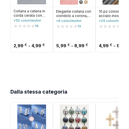
Collana a catena in
Elegante collana con
10 pz colore oro
corda cerata con
ciondolo a corona,
acciaio inossidab
cordoncino in pelle
grande catena con
Link 45/50/55/60
+112 colori/motivi
+6 colori/motivi
+24 colori/motivi
per donna Uomo
clavicola, catena per
Bulk collana cate
19
13
18
Ciondolo con
maglione,
gioielli catene
connettore a
accessorio per
cubane girocolli
moschettone in
gioielli di moda,
catena all'ingros
acciaio inossidabile
colori multipli per
artigianato fai da 
Fascia di prezzo: da 2,99 € a 4,99 €
Fascia di prezzo: 
€
€
€
€
€
2,99
-
4,99
5,99
-
8,99
4,99
-
9,99
Collare a serpente
regalo per donne e
40-70 cm
ragazze
Dalla stessa categoria