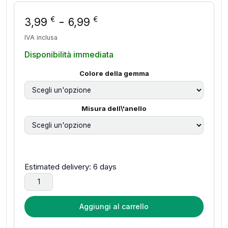
Fascia di prezzo: da 3
-
€
€
3,99
6,99
IVA inclusa
Disponibilità immediata
Colore della gemma
Misura dell\'anello
Estimated delivery: 6 days
VENTFILLE 925 Anelli in argento sterling INS Moda Hip Hop 
Aggiungi al carrello