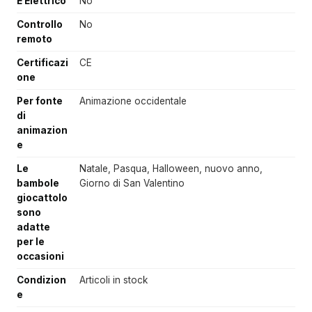
È Elettrico
No
Controllo
No
remoto
Certificazi
CE
one
Per fonte
Animazione occidentale
di
animazion
e
Le
Natale, Pasqua, Halloween, nuovo anno,
bambole
Giorno di San Valentino
giocattolo
sono
adatte
per le
occasioni
Condizion
Articoli in stock
e