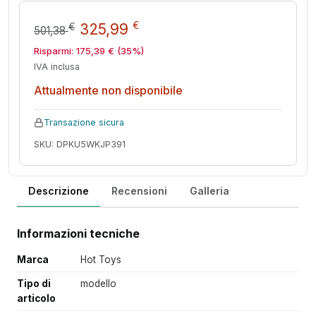
Il prezzo originale era: 501,38
Il prezzo attuale è: 32
€
325,99
€
501,38
Risparmi:
175,39
€
(35%)
IVA inclusa
Attualmente non disponibile
Transazione sicura
SKU: DPKU5WKJP391
Descrizione
Recensioni
Galleria
Informazioni tecniche
Marca
Hot Toys
Tipo di
modello
articolo