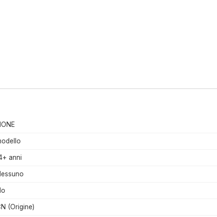
NONE
odello
4+ anni
Nessuno
No
N (Origine)