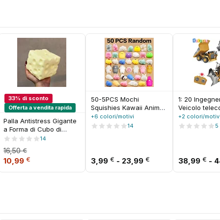
33% di sconto
50-5PCS Mochi
1: 20 Ingegner
Squishies Kawaii Anima
Veicolo tele
Offerta a vendita rapida
Squishy Giocattoli Per I
Simulazione 
+6 colori/motivi
+2 colori/motiv
Palla Antistress Gigante
Bambini Antistress Palla
Autocarro c
14
5
a Forma di Cubo di
Spremere Bomboniere
ribaltabile Bu
Formaggio, Morbida e
14
Alleviare Lo Stress
Giocattolo Re
Modellabile, Non
Giocattoli Per Il
festa per bam
16,50
€
Rimbalzante, Giocattolo
Compleanno
 17,62 €.
 è: 11,99 €.
Il prezzo originale era: 16,50 €.
Il prezzo attuale è: 10,99 €.
Fascia di prezzo: 
€
€
€
€
10,99
3,99
-
23,99
38,99
-
4
Sensoriale ASMR,
Regalo per Festival