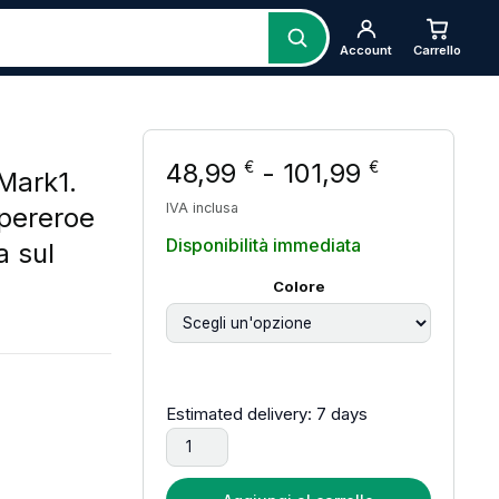
Account
Carrello
Fascia di
48,99
-
101,99
€
€
Mark1.
IVA inclusa
upereroe
Disponibilità immediata
a sul
Colore
 prezzo: da 48,99 € a 101,99 €
Estimated delivery: 7 days
Reattore Ark Mark1 di prima generazione. Lo