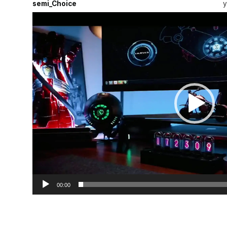
semi_Choice
y
Video
Player
00:00