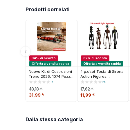
Prodotti correlati
‹
34% di sconto
32% di sconto
Offerta a vendita rapida
Offerta a vendita rapida
Nuovo Kit di Costruzioni
4 pz/set Testa di Sirena
Treno 2026, 1074 Pezzi,
Action Figures
Giocattoli Educativi Fai-
Giocattolo 20 cm
9
20
da-Te per Bambini,
Sirenhead Figura
48,18
17,62
€
€
Regalo per Ragazzi, Set
Modello Horror Bambola
Il prezzo originale era: 48,18 €.
Il prezzo attuale è: 31,99 €.
Il prezzo originale era:
Il prezzo attuale
€
€
31,99
11,99
di Mattoncini Classici
con Fondotinta Luce
Creativi per Divertenti
Regalo Per Bambini Scp
Giochi di Assemblaggio
6789 Giocattoli
Dalla stessa categoria