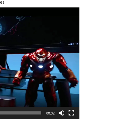
es
00:32