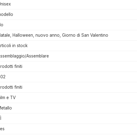
nisex
odello
No
atale, Halloween, nuovo anno, Giorno di San Valentino
rticoli in stock
ssemblaggio/Assemblare
rodotti finiti
K02
rodotti finiti
ilm e TV
etallo
Ì
es