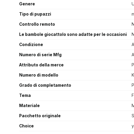
Genere
U
Tipo di pupazzi
m
Controllo remoto
Le bambole giocattolo sono adatte per le occasioni
N
Condizione
A
Numero di serie Mfg
A
Attributo della merce
P
Numero di modello
Grado di completamento
P
Tema
F
Materiale
M
Pacchetto originale
S
Choice
y