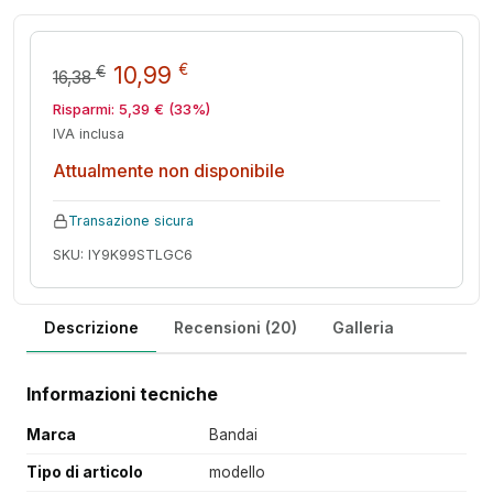
Il prezzo originale era: 16,38 €.
Il prezzo attuale è: 10,99
€
10,99
€
16,38
Risparmi:
5,39
€
(33%)
IVA inclusa
Attualmente non disponibile
Transazione sicura
SKU: IY9K99STLGC6
Descrizione
Recensioni (20)
Galleria
Informazioni tecniche
Marca
Bandai
Tipo di articolo
modello