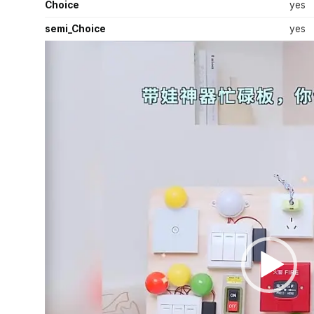
Choice
yes
semi_Choice
yes
Video
Player