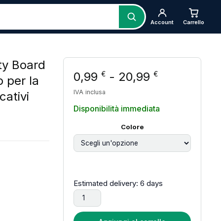
Account
Carrello
ty Board
Fascia di p
0,99
-
20,99
€
€
o per la
IVA inclusa
cativi
Disponibilità immediata
Colore
rezzo: da 0,99 € a 20,99 €
Estimated delivery: 6 days
Accessori Fai-da-te per Activity Board Montes