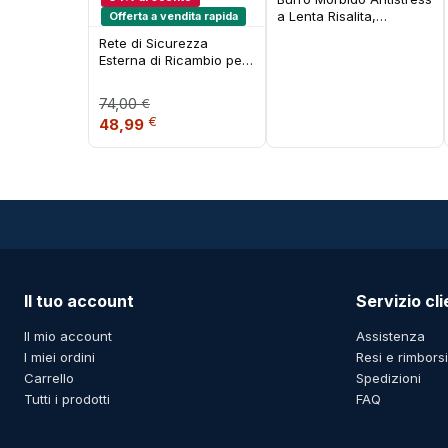
a Lenta Risalita,
Offerta a vendita rapida
Giocattolo Sensoriale
Rete di Sicurezza
Morbido a Forma di
Esterna di Ricambio per
Bastoncino di Burro,
Trampolino Certificata
Regalo Rilassante per
CE TUV GS
Bambini e Adulti
74,00
€
Il prezzo originale era: 74,00 €.
Il prezzo attuale è: 48,99 €.
€
48,99
Il tuo account
Servizio cli
Il mio account
Assistenza
I miei ordini
Resi e rimborsi
Carrello
Spedizioni
Tutti i prodotti
FAQ