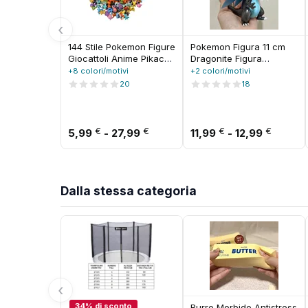
‹
144 Stile Pokemon Figure
Pokemon Figura 11 cm
Giocattoli Anime Pikachu
Dragonite Figura
Action Figure Modello
Animale Domestico
+8 colori/motivi
+2 colori/motivi
Decorazione
Genio Spitfire Charizard
20
18
ornamentale
mega X Figurine Pvc
Raccogliere giocattoli
Modello Camera Decora
per il regalo di Natale
Giocattoli Di Natale Fo
dei bambini
Fascia di prezzo: da 5,99 € a 
Fascia 
€
€
€
€
5,99
-
27,99
11,99
-
12,99
Dalla stessa categoria
‹
34% di sconto
Burro Morbido Antistress