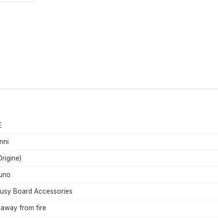
E
nni
rigine)
uno
Busy Board Accessories
away from fire