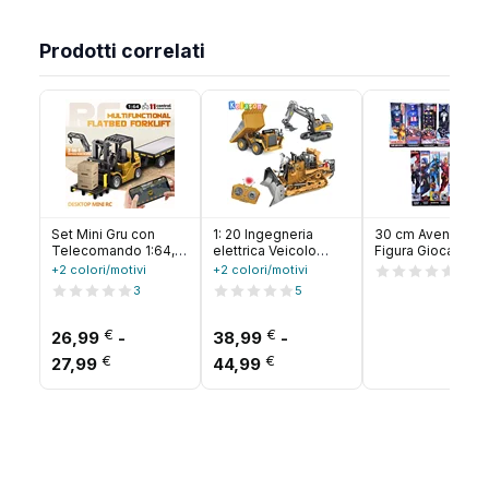
Prodotti correlati
Set Mini Gru con
1: 20 Ingegneria
30 cm Avengers
Telecomando 1:64,
elettrica Veicolo
Figura Giocattoli
Sollevamento
telecomandato
Iron Man Hulk Pan
+2 colori/motivi
+2 colori/motivi
10
Telecomandato,
Simulazione
Nera Wolverine
3
5
Personalizzazione
Escavatore Autocarro
Venom Modello
del Corpo Fai-da-Te,
con cassone
Bambola Eroe An
Giocattolo Auto
€
ribaltabile Bulldozer
€
Figure Per I Bambi
26,99
-
38,99
-
Preferito dai Bambini
Giocattolo Regalo di
Regalo
Fascia di prezzo: da 26,99 € a 27,99 €
Fascia di prezzo: da 38,9
€
€
27,99
44,99
festa per bambini