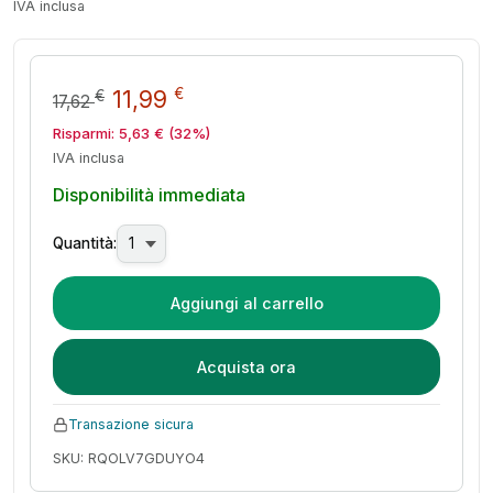
IVA inclusa
Il prezzo originale era: 17,62 €.
Il prezzo attuale è: 11,99
€
11,99
€
17,62
Risparmi:
5,63
€
(32%)
IVA inclusa
Disponibilità immediata
Quantità:
Aggiungi al carrello
Acquista ora
Transazione sicura
SKU: RQOLV7GDUYO4