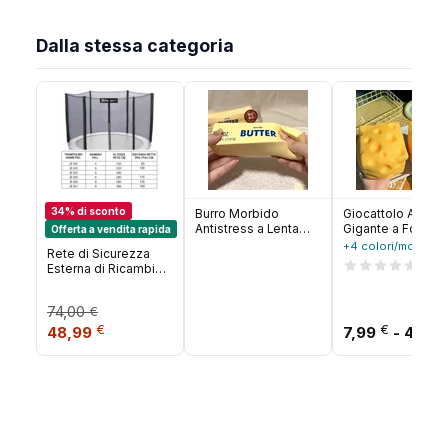
Dalla stessa categoria
34% di sconto
Burro Morbido
Giocattolo Antist
Antistress a Lenta
Gigante a Forma d
Offerta a vendita rapida
Risalita, Giocattolo
Formaggio, Squis
+4 colori/motivi
Rete di Sicurezza
Sensoriale Morbido a
Extra Large,
18
Esterna di Ricambio
Forma di Bastoncino
Giocattolo
per Trampolino
di Burro, Regalo
Modellabile a Len
Certificata CE TUV
Rilassante per
Risalita, Palla
74,00
€
GS
Bambini e Adulti
Antistress per Adul
Il prezzo originale era: 74,00 €.
Il prezzo attuale è: 48,99 €.
€
€
48,99
7,99
-
40,9
Regalo