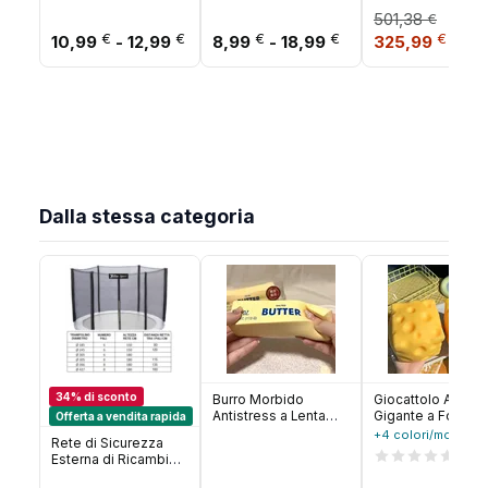
Ragnarok 2020
Eevee poke ball toy
modificabili Regali di
501,38
€
Convention Exclu
gift
giocattoli
Fascia di prezzo: da 10,99 € a 12,99 
Fascia di prezzo: 
Il prezzo orig
Il pr
€
€
€
€
€
Statuetta Premiu
10,99
-
12,99
8,99
-
18,99
325,99
1/6
Dalla stessa categoria
34% di sconto
Burro Morbido
Giocattolo Antist
Antistress a Lenta
Gigante a Forma d
Offerta a vendita rapida
Risalita, Giocattolo
Formaggio, Squis
+4 colori/motivi
Rete di Sicurezza
Sensoriale Morbido a
Extra Large,
18
Esterna di Ricambio
Forma di Bastoncino
Giocattolo
per Trampolino
di Burro, Regalo
Modellabile a Len