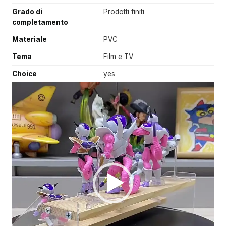
Grado di
Prodotti finiti
completamento
Materiale
PVC
Tema
Film e TV
Choice
yes
V
i
d
e
o
P
l
a
y
e
r