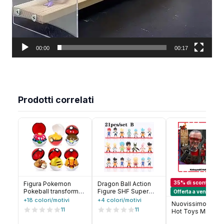
00:00
00:17
Prodotti correlati
35% di sconto
Figura Pokemon
Dragon Ball Action
Pokeball transform
Figure SHF Super
Offerta a vendita ra
Pikachu Charizard
Saiyan Anime
+18 colori/motivi
+4 colori/motivi
Nuovissimo in St
Venusaur Blastoise
Figurine Collezione
11
11
Hot Toys MMS57
Mewtwo Gyarados
di modelli di
Stan Lee 3.0 Thor
Solgaleo Lunala
bambole mobili e