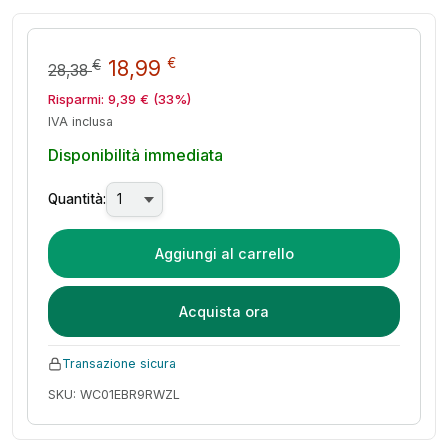
Il prezzo originale era: 28,38 €
Il prezzo attuale è: 18,9
€
18,99
€
28,38
Risparmi:
9,39
€
(33%)
IVA inclusa
Disponibilità immediata
Quantità:
Aggiungi al carrello
Acquista ora
Transazione sicura
SKU: WC01EBR9RWZL