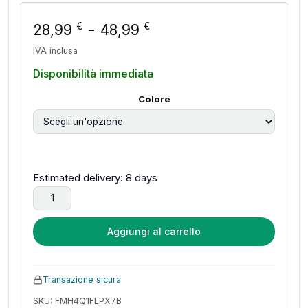
Fascia di prezzo: da
-
€
€
28,99
48,99
IVA inclusa
Disponibilità immediata
Colore
Estimated delivery: 8 days
Per Xiaomi Purificatore D'aria 3H 2 2C 2H 2S 3 3S 3C Filtro
Aggiungi al carrello
Transazione sicura
SKU: FMH4Q1FLPX7B