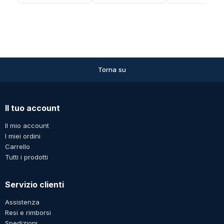
per sacchetti di
plastica
calore per imballaggi
alimentari
Torna su
Il tuo account
Il mio account
I miei ordini
Carrello
Tutti i prodotti
Servizio clienti
Assistenza
Resi e rimborsi
Spedizioni