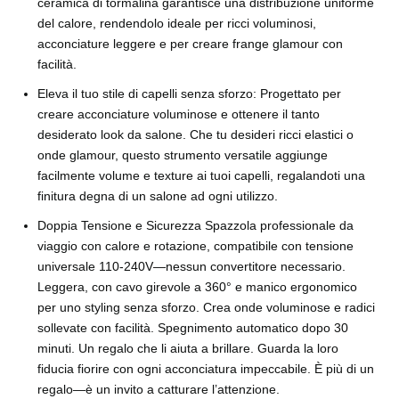
ceramica di tormalina garantisce una distribuzione uniforme
del calore, rendendolo ideale per ricci voluminosi,
acconciature leggere e per creare frange glamour con
facilità.
Eleva il tuo stile di capelli senza sforzo: Progettato per
creare acconciature voluminose e ottenere il tanto
desiderato look da salone. Che tu desideri ricci elastici o
onde glamour, questo strumento versatile aggiunge
facilmente volume e texture ai tuoi capelli, regalandoti una
finitura degna di un salone ad ogni utilizzo.
Doppia Tensione e Sicurezza Spazzola professionale da
viaggio con calore e rotazione, compatibile con tensione
universale 110-240V—nessun convertitore necessario.
Leggera, con cavo girevole a 360° e manico ergonomico
per uno styling senza sforzo. Crea onde voluminose e radici
sollevate con facilità. Spegnimento automatico dopo 30
minuti. Un regalo che li aiuta a brillare. Guarda la loro
fiducia fiorire con ogni acconciatura impeccabile. È più di un
regalo—è un invito a catturare l’attenzione.