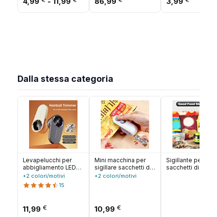
4,99
-
11,99
86,99
3,99
elettrodomestico
Dalla stessa categoria
Levapelucchi per
Mini macchina per
Sigillante per
abbigliamento LED
sigillare sacchetti di
sacchetti di truciol
elettrico digitale
calore Sigillatrice per
sigillatore sottov
+2 colori/motivi
+2 colori/motivi
levapelucchi a pellet
sacchetti di plastica
di calore per
15
USB ricaricabile Fuzz
Macchina per
sacchetti portatil
tessuto maglione
sigillare sacchetti di
ricaricabile,
rasoio
plastica portatile
sigillatrice portati
€
€
11,99
10,99
portatile Sigillatrice
per sacchetti di