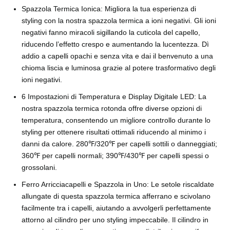
Spazzola Termica Ionica: Migliora la tua esperienza di
styling con la nostra spazzola termica a ioni negativi. Gli ioni
negativi fanno miracoli sigillando la cuticola del capello,
riducendo l’effetto crespo e aumentando la lucentezza. Dì
addio a capelli opachi e senza vita e dai il benvenuto a una
chioma liscia e luminosa grazie al potere trasformativo degli
ioni negativi.
6 Impostazioni di Temperatura e Display Digitale LED: La
nostra spazzola termica rotonda offre diverse opzioni di
temperatura, consentendo un migliore controllo durante lo
styling per ottenere risultati ottimali riducendo al minimo i
danni da calore. 280℉/320℉ per capelli sottili o danneggiati;
360℉ per capelli normali; 390℉/430℉ per capelli spessi o
grossolani.
Ferro Arricciacapelli e Spazzola in Uno: Le setole riscaldate
allungate di questa spazzola termica afferrano e scivolano
facilmente tra i capelli, aiutando a avvolgerli perfettamente
attorno al cilindro per uno styling impeccabile. Il cilindro in