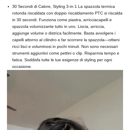
30 Secondi di Calore, Styling 3-in-1 La spazzola termica
rotonda riscaldata con doppio riscaldamento PTC si riscalda
in 30 secondi. Funziona come piastra, arricciacapelli e
spazzola volumizzante tutto in uno. Liscia, arriccia,
aggiunge volume o districa facilmente. Basta avvolgere i
capelli attorno al cilindro e far scorrere la spazzola—ottieni
ricci lisci e voluminosi in pochi minuti. Non sono necessari
strumenti aggiuntivi come pettini o clip. Risparmia tempo e
fatica. Soddisfa tutte le tue esigenze di styling per ogni
occasione.
V
i
d
e
o
P
l
a
y