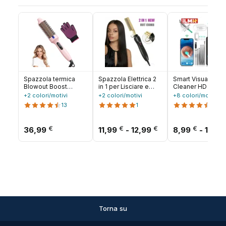
Spazzola termica
Spazzola Elettrica 2
Smart Visual Ear
Blowout Boost
in 1 per Lisciare e
Cleaner HD Ear St
Spazzola rotonda
Arricciare i Capelli,
Otoscopio USB C
+2 colori/motivi
+2 colori/motivi
+8 colori/motivi
riscaldata da 1,5
Strumento di Styling
Ricarica Endosco
13
1
18
pollici per il look
per Capelli Bagnati e
Strumento per la
Blowout Tecnologia
Asciutti
rimozione della c
agli ioni negativi a
Earpick Mini Cam
Fascia di prezzo: 
€
€
€
€
36,99
11,99
-
12,99
8,99
-
19,9
doppia tensione 6
Set sanitario
modalità di
temperatura
Torna su