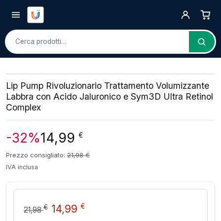
Cerca
Lip Pump Rivoluzionario Trattamento Volumizzante
Labbra con Acido Jaluronico e Sym3D Ultra Retinol
Complex
-32%
14,99
€
Prezzo consigliato:
21,98
€
IVA inclusa
Il prezzo originale era: 21,98 €
Il prezzo attuale è: 14,99
€
14,99
€
21,98