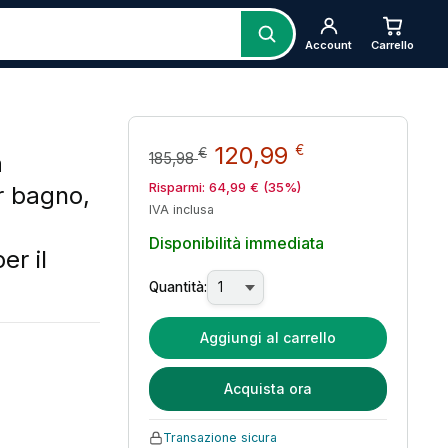
Account
Carrello
Il prezzo originale er
Il prezzo att
120,99
€
€
a
185,98
Risparmi:
64,99
€
(35%)
r bagno,
IVA inclusa
Disponibilità immediata
r il
Quantità:
Aggiungi al carrello
Acquista ora
Transazione sicura