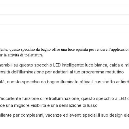
nte, questo specchio da bagno offre una luce squisita per rendere l’applicazione
le attività di toelettatura 
erabili su questo specchio LED intelligente: luce bianca, calda e mi
nsità dell’illuminazione per adattarli al tuo programma mattutino
tà, questo specchio da bagno illuminato attiva il cuscinetto antin
n’eccellente funzione di retroilluminazione, questo specchio a LED 
sce una migliore visibilità e una sensazione di lusso
lente per compleanni, vacanze ed eventi speciali.Il suo design el