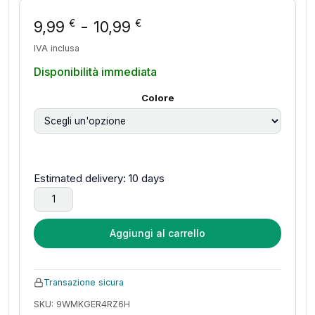
Fascia di prezzo: da 9
-
€
€
9,99
10,99
IVA inclusa
Disponibilità immediata
Colore
Estimated delivery: 10 days
Boho Handmade Woven Macrame Tapestry Room Decor campane
Aggiungi al carrello
Transazione sicura
SKU: 9WMKGER4RZ6H