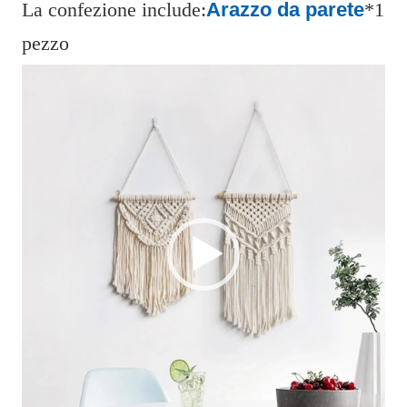
La confezione include:
Arazzo da parete
*1
pezzo
V
i
d
e
o
P
l
a
y
e
r