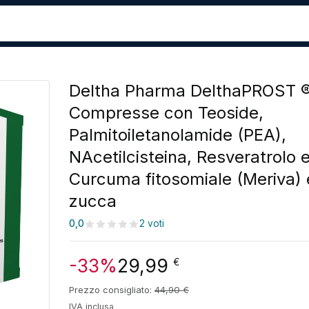
Deltha Pharma DelthaPROST 
Compresse con Teoside,
Palmitoiletanolamide (PEA),
NAcetilcisteina, Resveratrolo 
Curcuma fitosomiale (Meriva) 
zucca
0,0
2 voti
-33%
29,99
€
Prezzo consigliato:
44,90
€
IVA inclusa