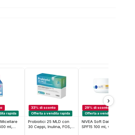
›
to
33% di sconto
29% di sconto
dita rapida
Offerta a vendita rapida
Offerta a vendita rapida
Micellare
Probiotici 25 MLD con
NIVEA Soft Daily UV
400 ml,
30 Ceppi, Inulina, FOS,
SPF15 100 ml, Crema
so e occhi
Zinco ed Enzimi Digestivi
idratante corpo, viso e