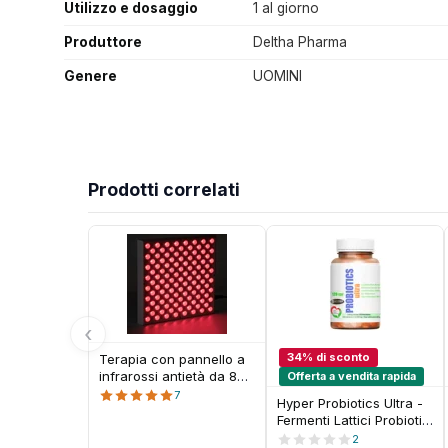
Utilizzo e dosaggio
1 al giorno
Produttore
Deltha Pharma
Genere
UOMINI
Prodotti correlati
‹
34% di sconto
Terapia con pannello a
infrarossi antietà da 850
Offerta a vendita rapida
nm, terapia della luce
7
Hyper Probiotics Ultra -
facciale a LED rosso da
Fermenti Lattici Probiotici
660 nm Luce rossa a
120 CPR - per Equilibrio
2
225 LED