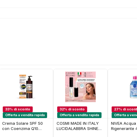
33% di sconto
32% di sconto
27% di scon
Offerta a vendita rapida
Offerta a vendita rapida
Offerta a ven
Crema Solare SPF 50
COSMI MADE IN ITALY
NIVEA Acqua 
con Coenzima Q10
LUCIDALABBRA SHINE
Rigenerante 
Protezione Alta Water
GLOSS 4,5ML
Struccante vi