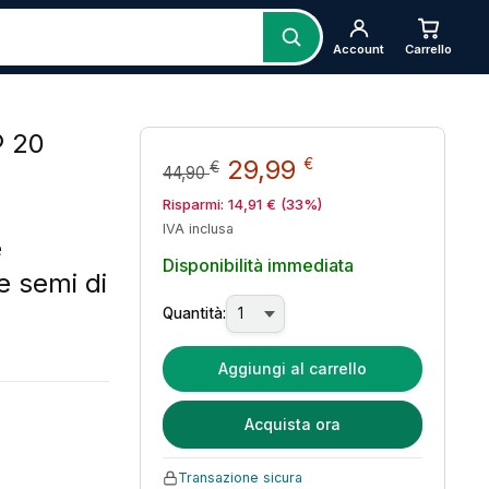
Account
Carrello
® 20
Il prezzo originale er
Il prezzo attua
29,99
€
€
44,90
Risparmi:
14,91
€
(33%)
IVA inclusa
e
Disponibilità immediata
e semi di
Quantità:
Aggiungi al carrello
Acquista ora
Transazione sicura