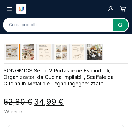
Cerca
SONGMICS Set di 2 Portaspezie Espandibili,
Organizzatori da Cucina Impilabili, Scaffale da
Cucina in Metallo e Legno Ingegnerizzato
Il prezzo originale era: 52,80 €.
Il prezzo attuale è: 34
52,80
€
34,99
€
IVA inclusa