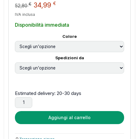
Il prezzo originale era: 52,80 
Il prezzo attuale è: 34,
€
34,99
€
52,80
IVA inclusa
Disponibilità immediata
Colore
Spedizioni da
Estimated delivery: 20-30 days
SONGMICS Set di 2 Portaspezie Espandibili, Organizzatori d
Aggiungi al carrello