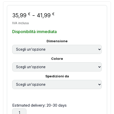
Fascia di prezzo: da
-
€
€
35,99
41,99
IVA inclusa
Disponibilità immediata
Dimensione
Colore
Spedizioni da
Estimated delivery: 20-30 days
Mobiletto Estraibile per Cucina, Armadietto Portaoggetti p