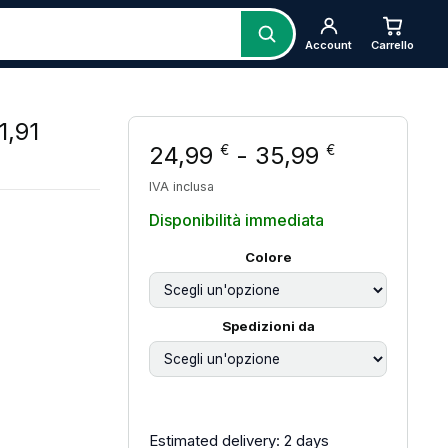
Account
Carrello
1,91
Fascia di
24,99
-
35,99
€
€
IVA inclusa
 prezzo: da 24,99 € a 35,99 €
Disponibilità immediata
Colore
Spedizioni da
Estimated delivery: 2 days