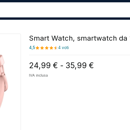
Smart Watch, smartwatch da 
4,5
4 voti
Fascia di
24,99
€
-
35,99
€
IVA inclusa