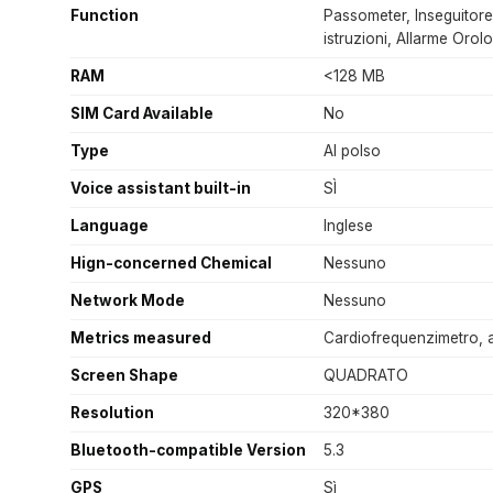
Function
Passometer, Inseguitore
istruzioni, Allarme Orol
RAM
<128 MB
SIM Card Available
No
Type
Al polso
Voice assistant built-in
SÌ
Language
Inglese
Hign-concerned Chemical
Nessuno
Network Mode
Nessuno
Metrics measured
Cardiofrequenzimetro, a
Screen Shape
QUADRATO
Resolution
320*380
Bluetooth-compatible Version
5.3
GPS
Sì