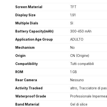
Screen Material
TFT
Display Size
1.91
Multiple Dials
Sì
Battery Capacity(mAh)
300-450 mAh
Application Age Group
ADULTO
Mechanism
No
Origin
CN (Origine)
Compatibility
Tutti compatibili
ROM
1 GB
Rear Camera
Nessuno
Activity Tracked
altro, Tracciatore di pas
Waterproof Grade
Professionale Impermea
Band Material
Gel di silice