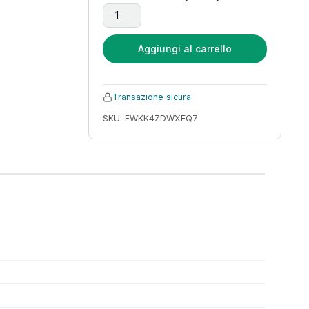
Smart Watch, smartwatch da 1,91 quantità
Aggiungi al carrello
Transazione sicura
SKU: FWKK4ZDWXFQ7