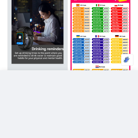
LAXASFIT 2025 Nuovo Smart Watch per uomo Donna Regalo Full Touch Screen Sport Fitness Orologio Chiamata Bluetooth Smartwatch digitale
Scegli opzione
Fascia di prezzo: da 11,99 € a 20,
11,99
€
-
20,99
€