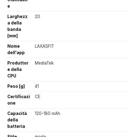
e
Larghezz
20
a della
banda
[mm]
Nome
LAXASFIT
dell'app
Produttor
MediaTek
e della
CPU
Peso [g]
41
Certificazi
CE
one
Capacità
120-180 mAh
della
batteria
Stile
moda