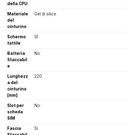
della CPU
Materiale
Gel di silice
del
cinturino
Schermo
SÌ
tattile
Batteria
No
Staccabil
e
Lunghezz
220
a del
cinturino
[mm]
Slot per
No
scheda
SIM
Fascia
Sì
Staccabil