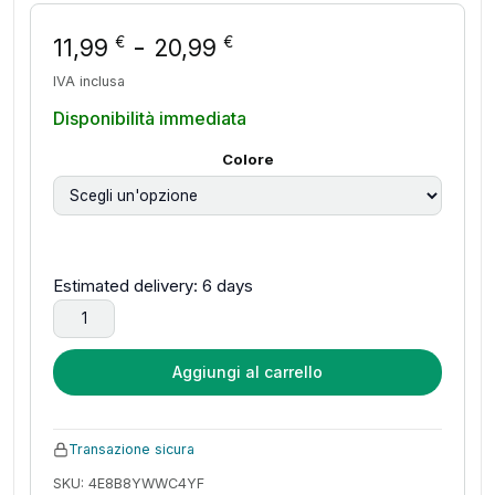
Fascia di prezzo: da 
-
€
€
11,99
20,99
IVA inclusa
Disponibilità immediata
Colore
Estimated delivery: 6 days
LAXASFIT 2025 Nuovo Smart Watch per uomo Donna Regalo 
Aggiungi al carrello
Transazione sicura
SKU: 4E8B8YWWC4YF