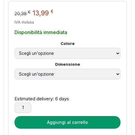
Il prezzo originale era: 20,38 
Il prezzo attuale è: 13,9
€
13,99
€
20,38
IVA inclusa
Disponibilità immediata
Colore
Dimensione
Estimated delivery: 6 days
SHEIK MAINLAND 3MIN-A Serie 1/18 Standard Wolf Squad Fi
Aggiungi al carrello