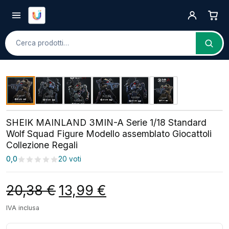
Cerca
SHEIK MAINLAND 3MIN-A Serie 1/18 Standard
Wolf Squad Figure Modello assemblato Giocattoli
Collezione Regali
0,0
20 voti
Il prezzo originale era: 20,38 €.
Il prezzo attuale è: 13,
20,38
€
13,99
€
IVA inclusa