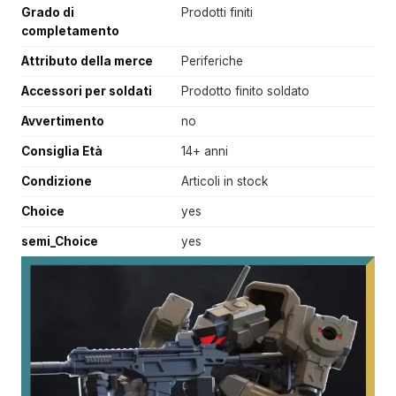
Grado di
Prodotti finiti
completamento
Attributo della merce
Periferiche
Accessori per soldati
Prodotto finito soldato
Avvertimento
no
Consiglia Età
14+ anni
Condizione
Articoli in stock
Choice
yes
semi_Choice
yes
V
i
d
e
o
P
l