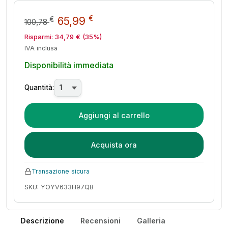
Il prezzo originale era: 100,78
Il prezzo attuale è: 65,
€
65,99
€
100,78
Risparmi:
34,79
€
(35%)
IVA inclusa
Disponibilità immediata
Quantità:
Aggiungi al carrello
Acquista ora
Transazione sicura
SKU: YOYV633H97QB
Descrizione
Recensioni
Galleria