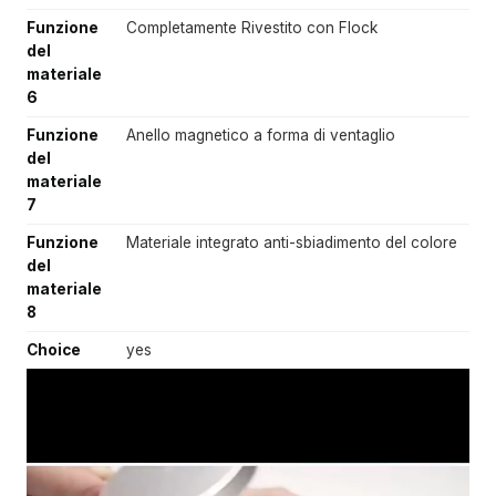
Funzione
Completamente Rivestito con Flock
del
materiale
6
Funzione
Anello magnetico a forma di ventaglio
del
materiale
7
Funzione
Materiale integrato anti-sbiadimento del colore
del
materiale
8
Choice
yes
V
i
d
e
o