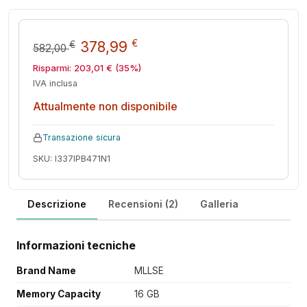
Il prezzo originale era: 582,0
Il prezzo attuale è: 3
€
378,99
€
582,00
Risparmi:
203,01
€
(35%)
IVA inclusa
Attualmente non disponibile
Transazione sicura
SKU: I337IPB471N1
Descrizione
Recensioni (2)
Galleria
Informazioni tecniche
Brand Name
MLLSE
Memory Capacity
16 GB