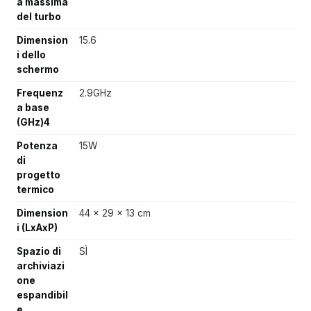
a massima
del turbo
Dimension
15.6
i dello
schermo
Frequenz
2.9GHz
a base
(GHz)4
Potenza
15W
di
progetto
termico
Dimension
44 x 29 x 13 cm
i (LxAxP)
Spazio di
SÌ
archiviazi
one
espandibil
e