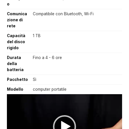
o
Comunica
Compatibile con Bluetooth, Wi-Fi
zione di
rete
Capacità
1 TB
del disco
rigido
Durata
Fino a 4 - 6 ore
della
batteria
Pacchetto
Sì
Modello
computer portatile
V
i
d
e
o