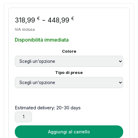
Fascia di prezzo: 
-
€
€
318,99
448,99
IVA inclusa
Disponibilità immediata
Colore
Tipo di prese
Estimated delivery: 20-30 days
Laptop da 15,6 pollici con Intel Core i9-9900U, 16GB di RAM
Aggiungi al carrello