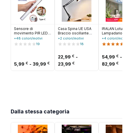
Sensore di
Casa Spina UE USA
IRALAN Lotus
movimento PIR LED
Braccio oscillante
Lampadario APP 
sotto l'armadio
flessibile Morsetto
RC Dimmerabile
+48 colori/motivi
+2 colori/motivi
+4 colori/motivi
Lampada
Lampada da ufficio
infinitamente
19
18
12
dimmerabile
Studio E27/E26
Lampada da soffit
ricaricabile Luce
Lampadina da tavolo
per soggiorno
notturna Scale
Lampada da
€
Camera da letto e
€
22,99
-
54,99
-
Armadio Camera
scrivania nera AC85-
cucina Lustre
Fascia di prezzo: da 5,99 € a 39,99 
Fascia di prezzo: da 22,9
Fascia
€
€
€
€
5,99
-
39,99
23,99
82,99
Corridoio Tubo Bar
265V Lampade a
Illuminazione per
Rivelatore
lampadina a LED
interni
Lampadina
Dalla stessa categoria