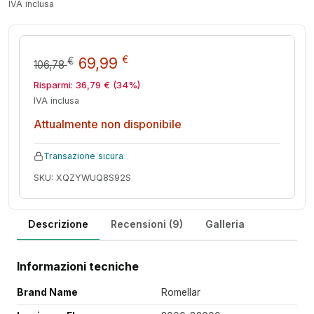
IVA inclusa
Il prezzo originale era: 106,78
Il prezzo attuale è: 69,
€
69,99
€
106,78
Risparmi:
36,79
€
(34%)
IVA inclusa
Attualmente non disponibile
Transazione sicura
SKU: XQZYWUQ8S92S
Descrizione
Recensioni (9)
Galleria
Informazioni tecniche
Brand Name
Romellar