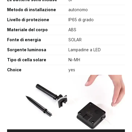
Metodo di installazione
autonomo
Livello di protezione
IP65 di grado
Materiale del corpo
ABS
Fonte di energia
SOLAR
Sorgente luminosa
Lampadine a LED
Tipo di cella solare
Ni-MH
Choice
yes
V
i
d
e
o
P
l
a