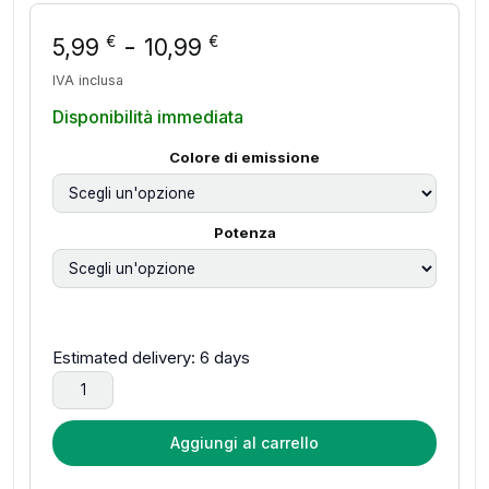
Fascia di prezzo: da 5
-
€
€
5,99
10,99
IVA inclusa
Disponibilità immediata
Colore di emissione
Potenza
Estimated delivery: 6 days
7M/12M/22M/32M LED Solar String Fairy Lights Outdoor Pa
Aggiungi al carrello