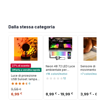
Dalla stessa categoria
27% di sconto
Neon 48 72 LED Luce
Sensore di
ambientale per
movimento lamp
Offerta a vendita rapida
interni auto con USB
a LED luci notturn
+18 colori/motivi
+7 colori/motivi
Luce di proiezione
Wireless Remote
Wireless USB
12
USB Sunset: lampada
Music App Control
ricaricabile
da parete e da
6
Lampade decorative
magnetico per
soffitto arcobaleno,
per atmosfera RGB
cucina armadio
9,58
€
caratterizzata da 180
automatica
stanza armadio
Il prezzo originale era: 9,58 €.
Il prezzo attuale è: 6,99 €.
Fascia di prezzo: 
€
€
€
€
° design Art Déco
6,99
8,99
-
19,99
3,99
-
6,99
corridoio tubo
rotante, finitura
rilevatore lampad
metallo e
regolazione