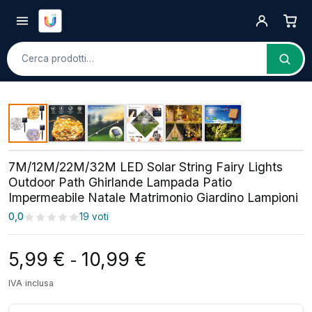
Cerca
7M/12M/22M/32M LED Solar String Fairy Lights
Outdoor Path Ghirlande Lampada Patio
Impermeabile Natale Matrimonio Giardino Lampioni
0,0
19 voti
Fascia di prezzo: da 5,
5,99
€
10,99
€
-
IVA inclusa