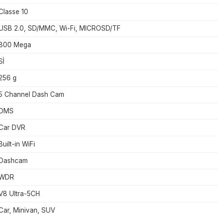
Classe 10
USB 2.0, SD/MMC, Wi-Fi, MICROSD/TF
800 Mega
SÌ
256 g
5 Channel Dash Cam
DMS
Car DVR
Built-in WiFi
Dashcam
WDR
V8 Ultra-5CH
Car, Minivan, SUV