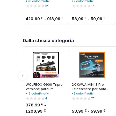
STARVIS 2 Visione
DVR Piccola Dash Cam
+20 colori/motivi
+2 colori/motivi
notturna IR
24 Parcheggio Auto
12
17
2.7K+1080P*2+1440P
Videoregistratore WiFi
LTE Supporto modalità
APP Controllo Vocale
Fascia di prezzo: da 420,9
Fasci
€
€
€
€
parcheggio 24 ore
420,99
-
913,99
Dashcam per Auto
53,99
-
59,99
Dalla stessa categoria
‹
WOLFBOX G900 Tripro
2K KAWA MINI 3 Pro
Versione paraurti
Telecamere per Auto
Telecamera cruscotto
DVR Piccola Dash Cam
+16 colori/motivi
+2 colori/motivi
specchietto retrovisore
24 Parcheggio Auto
4
17
3 canali 4K, STARVIS 2
Videoregistratore WiFi
€
378,99
-
IMX678, controllo
APP Controllo Vocale
Fascia di prezzo: da 378,99 € a 1.2
Fasci
€
€
€
vocale, include scheda
1.206,99
Dashcam per Auto
53,99
-
59,99
256G