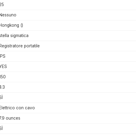
25
Nessuno
Hongkong ()
stella sigmatica
Registratore portatile
IPS
YES
150
4:3
SÌ
Elettrico con cavo
7.9 ounces
SÌ