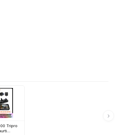
›
0 Tripro
urti