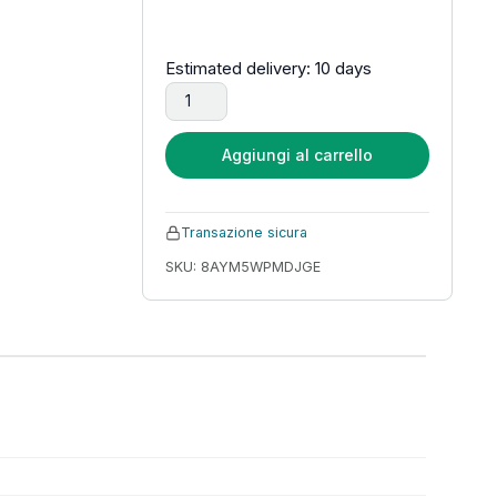
Estimated delivery: 10 days
HUPEJOS 360 ° Dash Cam V8 Ultra-5CH 4K con
Aggiungi al carrello
Transazione sicura
SKU: 8AYM5WPMDJGE