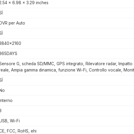
2.54 x 6.98 x 3.29 inches
SÌ
DVR per Auto
SÌ
3840x2160
365DAYS
Sensore G, scheda SD/MMC, GPS integrato, Rilevatore radar, Impatto 
reale, Ampia gamma dinamica, funzione Wi-Fi, Controllo vocale, Moni
SÌ
No
Interno
3
USB, Wi-Fi
CE, FCC, RoHS, ehi