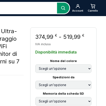
Account
Carrello
Ultra-
Fascia d
374,99
-
519,99
€
€
raggio
IVA inclusa
iFi
Disponibilità immediata
itor di
rni su 7
Nome del colore
Spedizioni da
i prezzo: da 374,99 € a 519,99 €
Memoria della scheda SD