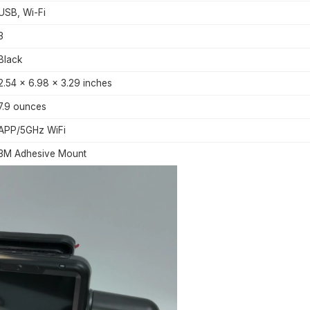
USB, Wi-Fi
3
Black
2.54 x 6.98 x 3.29 inches
7.9 ounces
APP/5GHz WiFi
3M Adhesive Mount