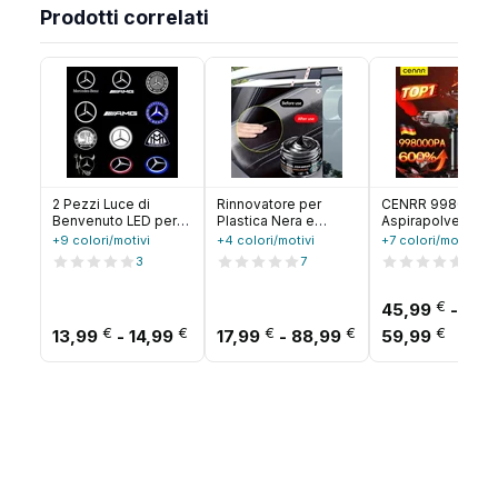
Prodotti correlati
2 Pezzi Luce di
Rinnovatore per
CENRR 998000
Benvenuto LED per
Plastica Nera e
Aspirapolvere pe
Portiera Auto con
Restauratore per
auto PA Potente
+9 colori/motivi
+4 colori/motivi
+7 colori/motivi
Proiettore Logo per
Pelle, Riparatore per
aspirapolvere
3
7
13
Mercedes Benz
Interni Auto,
portatile portatile
W212 W205 AMG ML
Detergente per
accessori per aut
W166 W176 W177
Interni Auto,
robot pulitore
€
45,99
-
W213 W246 GLB GLC
Riparazione Graffi
wireless per auto
Fascia di prezzo: da 13,99 € a 14,99 
Fascia di prezzo:
Fascia
€
€
€
€
€
13,99
-
14,99
17,99
-
88,99
59,99
GLA GLS GLE1