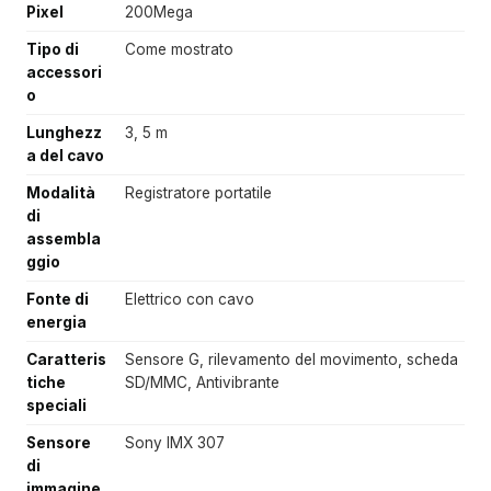
Pixel
200Mega
Tipo di
Come mostrato
accessori
o
Lunghezz
3, 5 m
a del cavo
Modalità
Registratore portatile
di
assembla
ggio
Fonte di
Elettrico con cavo
energia
Caratteris
Sensore G, rilevamento del movimento, scheda
tiche
SD/MMC, Antivibrante
speciali
Sensore
Sony IMX 307
di
immagine