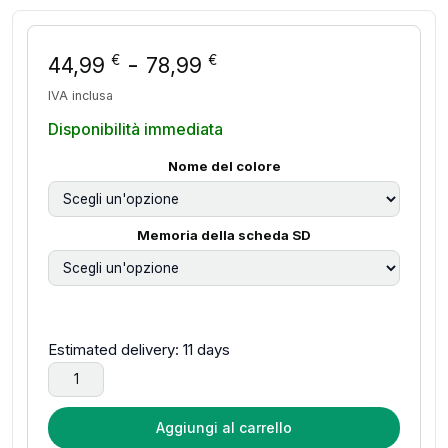
Fascia di prezzo: da
-
€
€
44,99
78,99
IVA inclusa
Disponibilità immediata
Nome del colore
Memoria della scheda SD
Estimated delivery: 11 days
Dash Cam a 4 canali 360 ° Videoregistratore per auto Scat
Aggiungi al carrello