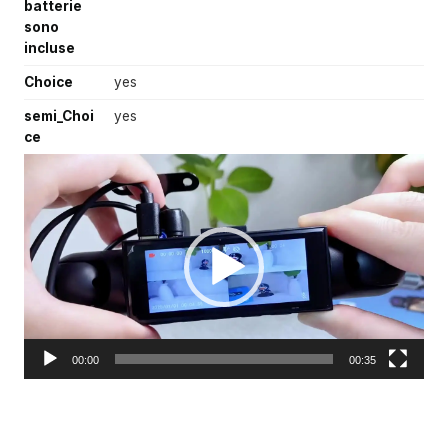
batterie
sono
incluse
Choice
yes
semi_Choi
yes
ce
V
i
d
e
o
P
l
a
y
00:00
00:35
e
r