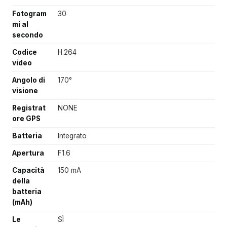
Fotogram
30
mi al
secondo
Codice
H.264
video
Angolo di
170°
visione
Registrat
NONE
ore GPS
Batteria
Integrato
Apertura
F1.6
Capacità
150 mA
della
batteria
(mAh)
Le
SÌ