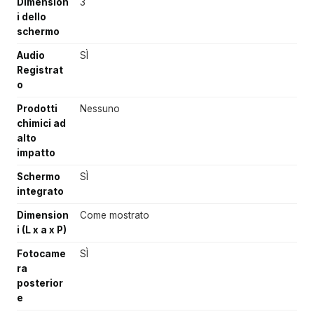
Dimension
3
i dello
schermo
Audio
SÌ
Registrat
o
Prodotti
Nessuno
chimici ad
alto
impatto
Schermo
SÌ
integrato
Dimension
Come mostrato
i (L x a x P)
Fotocame
SÌ
ra
posterior
e