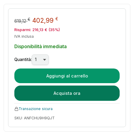
Il prezzo originale era: 619,12 
Il prezzo attuale è: 40
€
402,99
€
619,12
Risparmi:
216,13
€
(35%)
IVA inclusa
Disponibilità immediata
Quantità:
Aggiungi al carrello
Acquista ora
Transazione sicura
SKU: ANFCHU9H9QJT