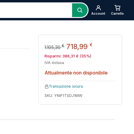
Account
Carrello
Il prezzo originale e
Il prezzo att
718,99
€
€
1.105,30
Risparmi:
386,31
€
(35%)
IVA inclusa
Attualmente non disponibile
Transazione sicura
SKU: YNIF1TSDJ1MW