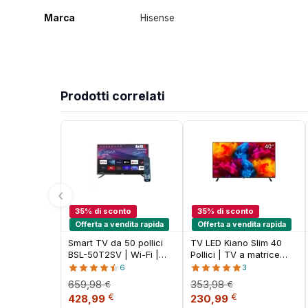
Marca
Hisense
Prodotti correlati
‹
35% di sconto
35% di sconto
Offerta a vendita rapida
Offerta a vendita rapida
Smart TV da 50 pollici
TV LED Kiano Slim 40
BSL-50T2SV | Wi-Fi |
Pollici | TV a matrice
RJ45 | USB | Risoluzione
LED Full HD 1080p (FHD)
6
3
UHD 3840x2160p |
659,98
353,98
€
€
DVBT2/S2/C | HDMI
Il prezzo originale era: 659,98 €.
Il prezzo attuale è: 428,99 €.
Il prezzo originale era
Il prezzo attu
€
€
428,99
230,99