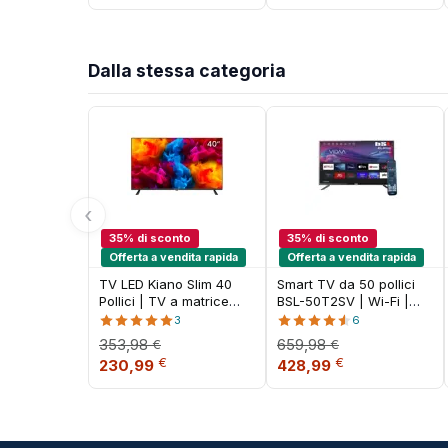
Dalla stessa categoria
‹
35% di sconto
35% di sconto
Offerta a vendita rapida
Offerta a vendita rapida
TV LED Kiano Slim 40
Smart TV da 50 pollici
Pollici | TV a matrice
BSL-50T2SV | Wi-Fi |
LED Full HD 1080p (FHD)
RJ45 | USB | Risoluzione
3
6
UHD 3840x2160p |
353,98
659,98
€
€
DVBT2/S2/C | HDMI
Il prezzo originale era: 353,98 €.
Il prezzo attuale è: 230,99 €.
Il prezzo originale era
Il prezzo attu
€
€
230,99
428,99