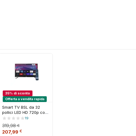
35% di sconto
Offerta a vendita rapida
Smart TV BSL da 32
pollici LED HD 720p con
WiFi, HDMI, USB e
19
accesso a Netflix,
319,98
€
YouTube, Disney+,
: 353,98 €.
ale è: 230,99 €.
Il prezzo originale era: 319,98 €.
Il prezzo attuale è: 207,99 €.
€
207,99
DAZN e Prime Video -