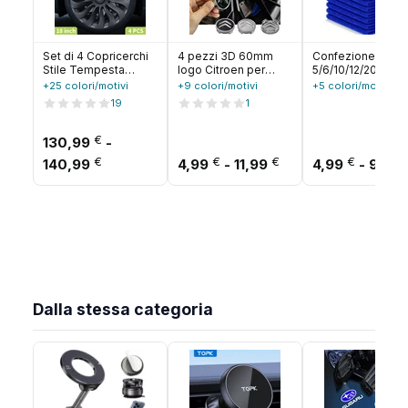
Set di 4 Copricerchi
4 pezzi 3D 60mm
Confezione da
Stile Tempesta
logo Citroen per
5/6/10/12/20 Panni
Destra e Sinistra per
auto, coprimozzo
Microfibra per la
+25 colori/motivi
+9 colori/motivi
+5 colori/motivi
Tesla Model 3
centrale ruota,
Pulizia dell'Auto |
19
1
Highland 2023-2026
adesivi antipolvere
Senza pelucchi,
– 18 Pollici –
per cerchioni,
altamente
Accessori Ruota
€
accessori styling
assorbente e
130,99
-
multiuso per la ca
Fascia di prezzo: da 130,99 € a 140,99 €
Fascia di prezzo: d
€
€
€
€
140,99
4,99
-
11,99
4,99
-
9,99
la cucina e la cura
dell'auto
Dalla stessa categoria