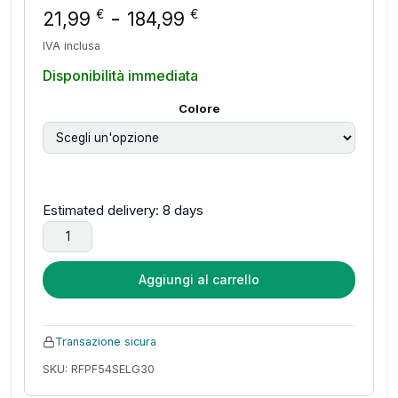
Fascia di prezzo: d
-
€
€
21,99
184,99
IVA inclusa
Disponibilità immediata
Colore
Estimated delivery: 8 days
Spray per Rimozione Graffi Auto LP225, Detergente per Sup
Aggiungi al carrello
Transazione sicura
SKU: RFPF54SELG30