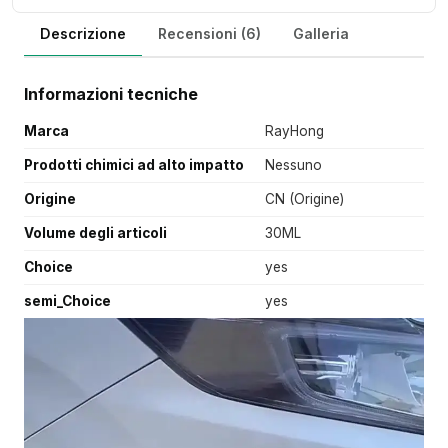
Descrizione
Recensioni (6)
Galleria
Informazioni tecniche
Marca
RayHong
Prodotti chimici ad alto impatto
Nessuno
Origine
CN (Origine)
Volume degli articoli
30ML
Choice
yes
semi_Choice
yes
V
i
d
e
o