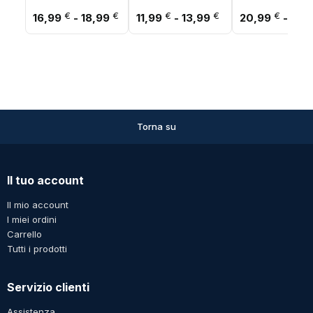
stretta Sandali Roma
Traspiranti Versatili
da Giardino per
Fascia di prezzo: da 16,99 € a 18,99 
Fascia di prezzo: 
€
€
€
€
€
16,99
-
18,99
11,99
-
13,99
20,99
-
21,
neri
per Donna
Uomo, Pantofole 
Interno Maschili
Torna su
Il tuo account
Il mio account
I miei ordini
Carrello
Tutti i prodotti
Servizio clienti
Assistenza