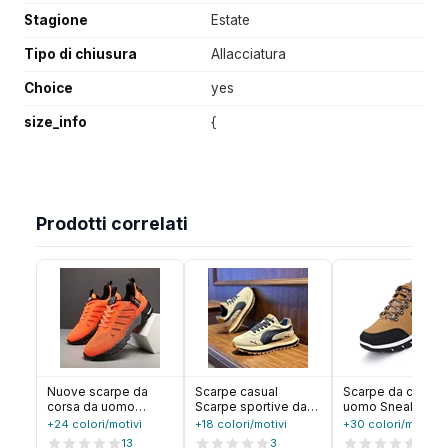
Stagione
Estate
Tipo di chiusura
Allacciatura
Choice
yes
size_info
{
Prodotti correlati
Nuove scarpe da
Scarpe casual
Scarpe da corsa 
corsa da uomo
Scarpe sportive da
uomo Sneakers
Scarpe sportive da
uomo Scarpe casual
casual Scarpe
+24 colori/motivi
+18 colori/motivi
+30 colori/motivi
esterno traspiranti
estive da uomo con
sportive da ester
13
3
15