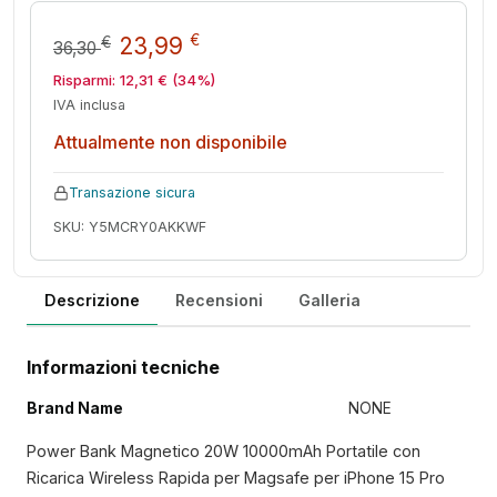
Il prezzo originale era: 36,30 €
Il prezzo attuale è: 23,
€
23,99
€
36,30
Risparmi:
12,31
€
(34%)
IVA inclusa
Attualmente non disponibile
Transazione sicura
SKU: Y5MCRY0AKKWF
Descrizione
Recensioni
Galleria
Informazioni tecniche
Brand Name
NONE
Power Bank Magnetico 20W 10000mAh Portatile con
Ricarica Wireless Rapida per Magsafe per iPhone 15 Pro