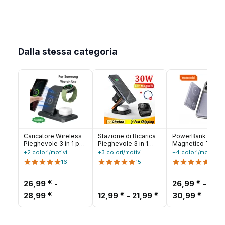
Dalla stessa categoria
Caricatore Wireless
Stazione di Ricarica
PowerBank
Pieghevole 3 in 1 per
Pieghevole 3 in 1
Magnetico Toock
Samsung S25 S24
Caricatore Wireless
10000mAh 15W
+2 colori/motivi
+3 colori/motivi
+4 colori/motivi
S23 S22 Galaxy
Magnetico Rapido
Ricarica Wireless
16
15
20
Watch 8 7 6 5 4 3
per iPhone 17 16 15
Magsafe PD 20W
Buds3 Pro/Buds,
14 13 12 Apple Watch
Batteria Esterna p
Stazione di Ricarica
€
8 7 6 Airpods Pro
iPhone 17 16 15 14
€
26,99
-
26,99
-
Rapida
Pro Max
Fascia di prezzo: da 26,99 € a 28,99 €
Fascia di prezzo:
Fascia
€
€
€
€
28,99
12,99
-
21,99
30,99