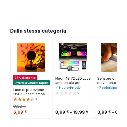
letto
Dalla stessa categoria
27% di sconto
Neon 48 72 LED Luce
Sensore di
ambientale per
movimento lamp
Offerta a vendita rapida
interni auto con USB
a LED luci notturn
+18 colori/motivi
+7 colori/motivi
Luce di proiezione
Wireless Remote
Wireless USB
12
USB Sunset: lampada
Music App Control
ricaricabile
da parete e da
6
Lampade decorative
magnetico per
soffitto arcobaleno,
per atmosfera RGB
cucina armadio
9,58
€
caratterizzata da 180
automatica
stanza armadio
Il prezzo originale era: 9,58 €.
Il prezzo attuale è: 6,99 €.
Fascia di prezzo: 
€
€
€
€
° design Art Déco
6,99
8,99
-
19,99
3,99
-
6,99
corridoio tubo
rotante, finitura
rilevatore lampad
metallo e
regolazione