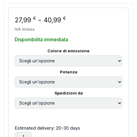
Fascia di prezzo: da
-
€
€
27,99
40,99
IVA inclusa
Disponibilità immediata
Colore di emissione
Potenza
Spedizioni da
Estimated delivery: 20-30 days
Luci a stringa solari Ghirlanda da esterno Lampadine a glob