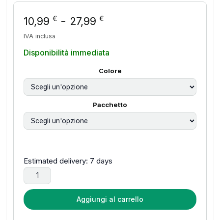
Fascia di prezzo: da 
-
€
€
10,99
27,99
IVA inclusa
Disponibilità immediata
Colore
Pacchetto
Estimated delivery: 7 days
Fotocamera digitale retrò S142, videoregistratore 720P, luc
Aggiungi al carrello