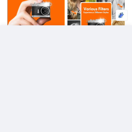
Fotocamera digitale retrò S142, videoregistratore 720P, luce LED di riempimento, schermo IPS da 0,96 pollici, mini fotocamera digitale portatile
Scegli opzione
Fascia di prezzo: da 10,99 € a 27
10,99
€
-
27,99
€