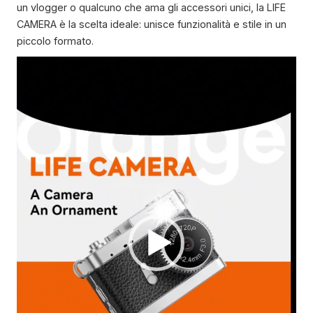
un vlogger o qualcuno che ama gli accessori unici, la LIFE
CAMERA è la scelta ideale: unisce funzionalità e stile in un
piccolo formato.
V
i
d
e
o
P
l
a
y
e
r