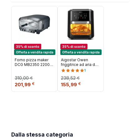
35% di sconto
35% di sconto
Offerta a vendita rapida
Offerta a vendita rapida
Forno pizza maker
Aigostar Owen
DCG MB2350 2200W
friggitrice ad aria da
450°
12 litri multifunzione
1
1700W LED Touch
310,00
238,52
€
€
Screen 8 modalità
Il prezzo originale era: 310,00 €.
Il prezzo attuale è: 201,99 €.
Il prezzo originale era: 238,52 €.
Il prezzo attuale è: 155,9
€
€
preimpostate include
201,99
155,99
7 accessori sistema
rotante BPA FR
Dalla stessa categoria