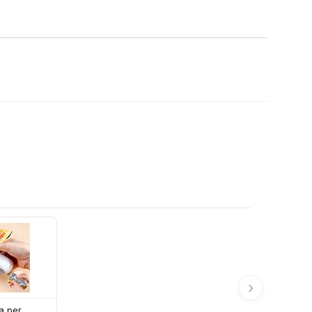
›
a per