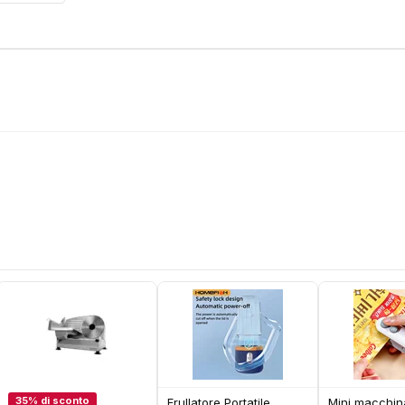
35% di sconto
Frullatore Portatile
Mini macchin