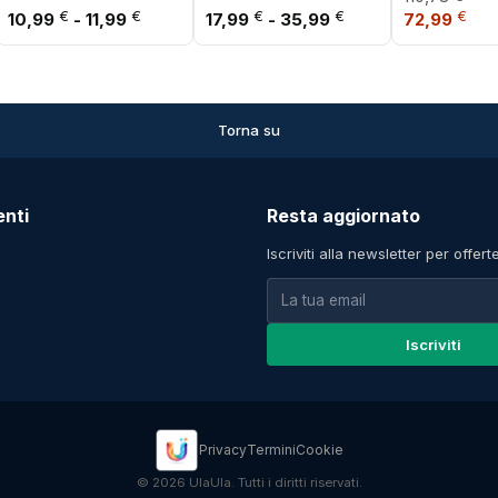
Fascia di prezzo: da 10,99 € a 11,99 €
Frullatore personale
Fascia di prezzo: 
Il prezzo or
Lavabile in la
Il p
€
€
€
€
€
10,99
-
11,99
17,99
-
35,99
72,99
Frullato
Torna su
enti
Resta aggiornato
Iscriviti alla newsletter per offert
Iscriviti
Privacy
Termini
Cookie
© 2026 UlaUla. Tutti i diritti riservati.