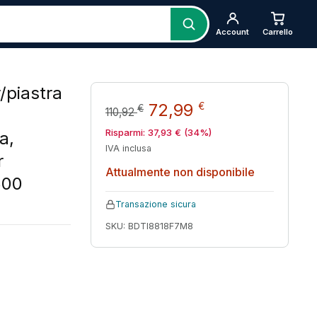
Account
Carrello
/piastra
Il prezzo originale er
Il prezzo attu
72,99
€
€
110,92
Risparmi:
37,93
€
(34%)
a,
IVA inclusa
r
Attualmente non disponibile
500
Transazione sicura
SKU: BDTI8818F7M8