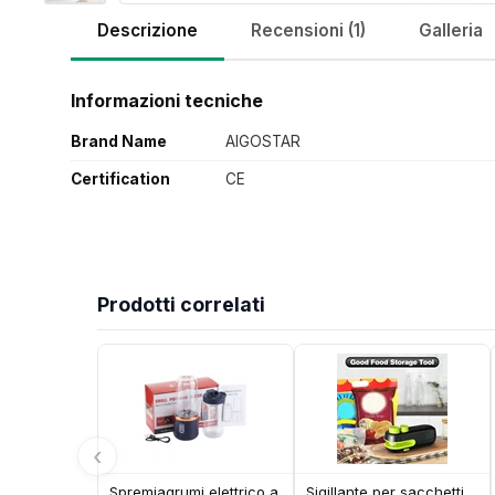
Descrizione
Recensioni (1)
Galleria
Informazioni tecniche
Brand Name
AIGOSTAR
Certification
CE
Prodotti correlati
‹
Spremiagrumi elettrico a
Sigillante per sacchetti