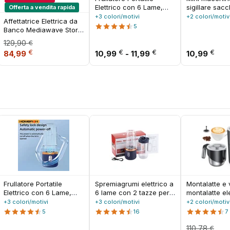
Elettrico con 6 Lame,
sigillare sacc
Offerta a vendita rapida
Multifunzione per Succhi
calore Sigilla
+3 colori/motivi
+2 colori/motiv
Affettatrice Elettrica da
Freschi, Frullati,
sacchetti di p
5
Banco Mediawave Store
Tritaghiaccio e
Macchina per 
Dictrolux 200W con
129,90
Processore Alimentare
sacchetti di p
€
Lama in Acciaio Inox da
a 35,99 €
Il prezzo originale era: 129,90 €.
Il prezzo attuale è: 84,99 €.
Fascia di prezzo: d
portatile porta
€
€
€
€
84,99
10,99
-
11,99
10,99
19 cm
Sigillatrice p
di calore per
alimentari
Frullatore Portatile
Spremiagrumi elettrico a
Montalatte e 
Elettrico con 6 Lame,
6 lame con 2 tazze per
montalatte ele
Multifunzione per Succhi
miscelatore
1 per caffè,
+3 colori/motivi
+3 colori/motivi
+2 colori/motiv
Freschi, Frullati,
spremiagrumi portatile
vaporizzatore
5
16
7
Tritaghiaccio e
da viaggio Carica USB
staccabile di
Processore Alimentare
Succo di frutta fresca
capacità da 
110,78
€