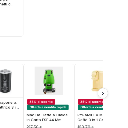
hetti di
trice per
i
lastica
sigillare
lastica
a 10,99 € a 11,99 €
tile
er sacchetti
 imballaggi
›
35% di sconto
35% di sconto
vaporiera,
ttrico 8 in
Offerta a vendita rapida
Offerta a vendita rapida
i
Mac Da Caffè A Cialde
PYRAMIDEA Mac per
 per latte
In Carta ESE 44 Mm
Caffè 3 in 1 Compatibile
 grande
Diesse Frog, Colore
Nespresso Dolcegusto e
400 ml
217,50
163,78
€
€