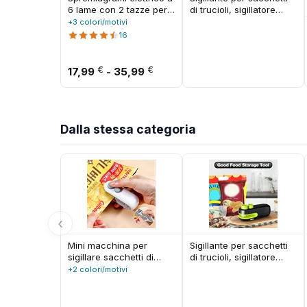
6 lame con 2 tazze per
di trucioli, sigillatore
miscelatore
sottovuoto di calore per
+3 colori/motivi
spremiagrumi portatile
sacchetti portatile
16
da viaggio Carica USB
ricaricabile, sigillatrice
Succo di frutta fresca
portatile per sacchetti di
Frullatore personale
Fascia di prezzo: da 17,99 € 
plastica
€
€
17,99
-
35,99
Frullato
Dalla stessa categoria
‹
Mini macchina per
Sigillante per sacchetti
sigillare sacchetti di
di trucioli, sigillatore
calore Sigillatrice per
sottovuoto di calore per
+2 colori/motivi
sacchetti di plastica
sacchetti portatile
Macchina per sigillare
ricaricabile, sigillatrice
sacchetti di plastica
portatile per sacchetti di