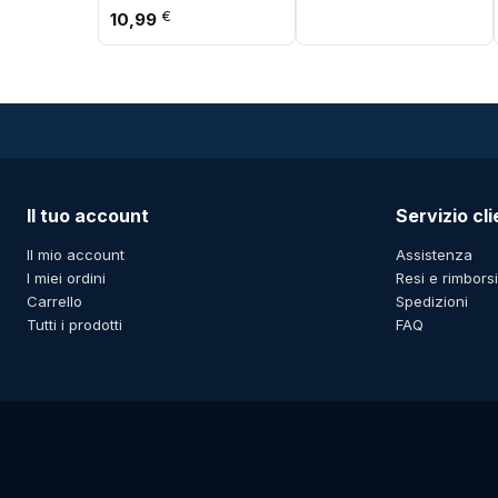
portatile portatile
plastica
€
10,99
Sigillatrice per sacchetti
di calore per imballaggi
alimentari
Il tuo account
Servizio cli
Il mio account
Assistenza
I miei ordini
Resi e rimborsi
Carrello
Spedizioni
Tutti i prodotti
FAQ