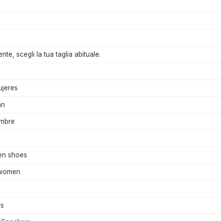
te, scegli la tua taglia abituale.
ujeres
an
ombre
n shoes
 women
rs