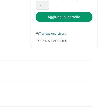
2025 nuove donne scarpe da ginnastica piat
Aggiungi al carrello
Transazione sicura
SKU: 251QSMCCJX8S