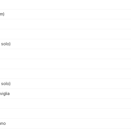
cm)
 solo)
 solo)
viglia
nno