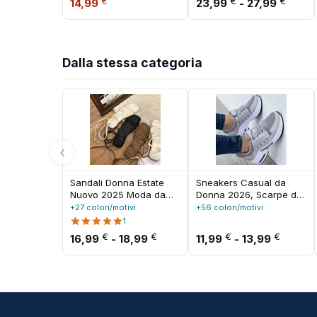
Il prezzo originale era: 22,38 €.
Il prezzo attuale è: 14,99 €.
Fasci
€
€
€
14,99
23,99
-
27,99
da donna Zapatos De
fondo spesso
Mujer
Dalla stessa categoria
‹
Sandali Donna Estate
Sneakers Casual da
Nuovo 2025 Moda da
Donna 2026, Scarpe da
spiaggia Sexy Piatto
Corsa, Scarpe da
+27 colori/motivi
+56 colori/motivi
Casual Cross-Tie Open
Tennis con Piattaforma
1
Toe Stile fata Scarpe a
alla Moda, Scarpe Estive
Fascia di prezzo: da 16,99 € a
Fascia 
€
€
€
€
16,99
-
18,99
11,99
-
13,99
fascia stretta Sandali
Traspiranti Versatili per
Roma neri
Donna