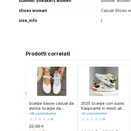
summer Sneakers women
summer women 
shoes woman
Casual Shoes 
size_info
{
Prodotti correlati
‹
Scarpe basse casual da
2025 Scarpe con suola
donna Scarpe da
traspirante in mesh alla
ginnastica moda estiva
moda e comode Scarpe
+18 colori/motivi
+6 colori/motivi
Femme Scarpe sportive
casual da uomo di
6
6
da passeggio stringate
vendita calda estiva
22,38
€
Scarpe da corsa firmate
Sneaker traspirante con