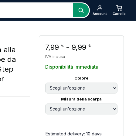
Account
Carrello
Fascia di pre
7,99
-
9,99
€
€
 alla
IVA inclusa
pe da
Disponibilità immediata
Step
er
Colore
Misura della scarpa
zzo: da 7,99 € a 9,99 €
Estimated delivery: 10 days