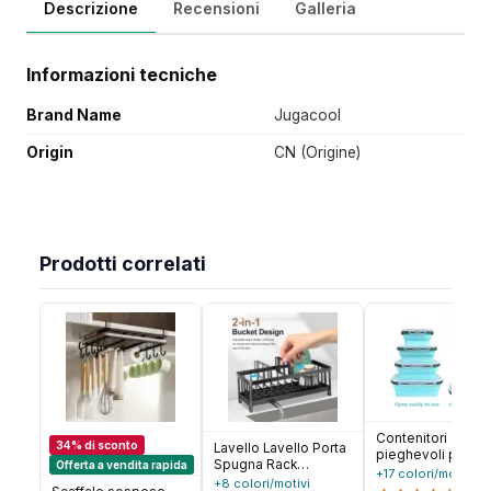
Descrizione
Recensioni
Galleria
Informazioni tecniche
Brand Name
Jugacool
Origin
CN (Origine)
Prodotti correlati
Contenitori
34% di sconto
Lavello Lavello Porta
pieghevoli per
Spugna Rack
Offerta a vendita rapida
alimenti da 4 pez
+17 colori/motivi
Organizer Lavello in
+8 colori/motivi
con coperchi e