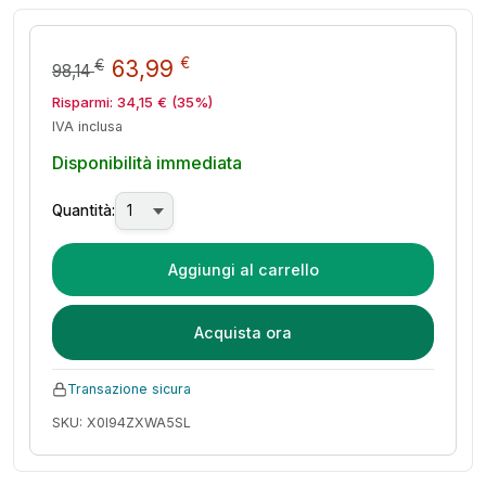
Il prezzo originale era: 98,14 €.
Il prezzo attuale è: 63,9
€
63,99
€
98,14
Risparmi:
34,15
€
(35%)
IVA inclusa
Disponibilità immediata
Quantità:
Aggiungi al carrello
Acquista ora
Transazione sicura
SKU: X0I94ZXWA5SL