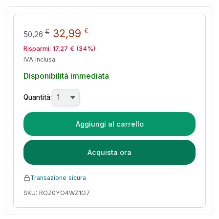
Il prezzo originale era: 50,26 
Il prezzo attuale è: 32,
€
32,99
€
50,26
Risparmi:
17,27
€
(34%)
IVA inclusa
Disponibilità immediata
Quantità:
Aggiungi al carrello
Acquista ora
Transazione sicura
SKU: ROZ0YO4WZ1G7