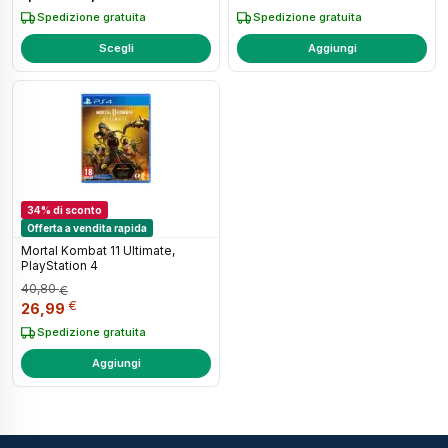
Spedizione gratuita
Spedizione gratuita
Scegli
Aggiungi
34% di sconto
Offerta a vendita rapida
Mortal Kombat 11 Ultimate,
PlayStation 4
40,80
€
Il prezzo originale era: 40,80 €.
Il prezzo attuale è: 26,99 €.
€
26,99
Spedizione gratuita
Aggiungi