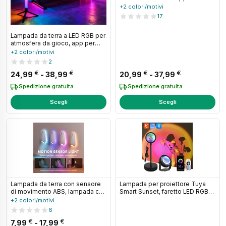
dimmerabile per la decorazione
+2 colori/motivi
di eventi natalizi di matrimoni
17
Lampada da terra a LED RGB per
atmosfera da gioco, app per
telecomando e-sport, tavolo da
+2 colori/motivi
scrivania per PC, camera da
2
letto, soggiorno, corridoio, luce
Fascia di prezzo: da 24,99 € a 38,99 €
Fascia di pr
€
€
€
€
colorata
24,99
-
38,99
20,99
-
37,99
Spedizione gratuita
Spedizione gratuita
Scegli
Scegli
Lampada da terra con sensore
Lampada per proiettore Tuya
di movimento ABS, lampada con
Smart Sunset, faretto LED RGB
sensore per illuminazione WC,
con app Smart Life e
+2 colori/motivi
luce notturna ricaricabile per
telecomando IR per decorazioni
6
scale/bagno/camera da letto
per feste, fotografie e luci
Fascia di prezzo: da 7,99 € a 17,99 €
€
€
7,99
-
17,99
notturne