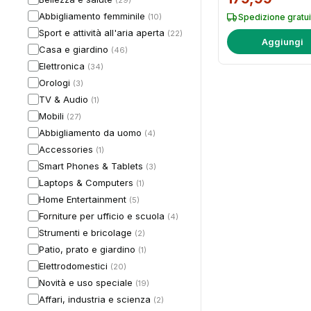
(29)
Elettrodomestici di
Grande Portata, Sm
Abbigliamento femminile
(10)
Spedizione gratui
TV
Sport e attività all'aria aperta
(22)
Aggiungi
Casa e giardino
(46)
Elettronica
(34)
Orologi
(3)
TV & Audio
(1)
Mobili
(27)
Abbigliamento da uomo
(4)
Accessories
(1)
Smart Phones & Tablets
(3)
Laptops & Computers
(1)
Home Entertainment
(5)
Forniture per ufficio e scuola
(4)
Strumenti e bricolage
(2)
Patio, prato e giardino
(1)
Elettrodomestici
(20)
Novità e uso speciale
(19)
Affari, industria e scienza
(2)