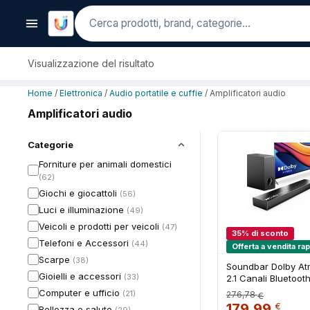
Cerca
Visualizzazione del risultato
Home
/
Elettronica
/
Audio portatile e cuffie
/ Amplificatori audio
Amplificatori audio
Categorie
Forniture per animali domestici
(62)
Giochi e giocattoli
(56)
Luci e illuminazione
(49)
Veicoli e prodotti per veicoli
(47)
35% di sconto
Telefoni e Accessori
(44)
Offerta a vendita rap
Scarpe
(38)
Soundbar Dolby A
Gioielli e accessori
(33)
2.1 Canali Bluetooth
per TV Familiare c
Computer e ufficio
(21)
276,78
€
Subwoofer,
Il prezzo ori
Il p
179,99
€
Bellezza e salute