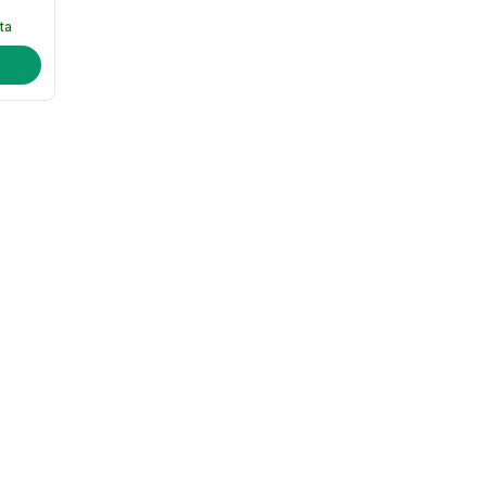
art
ta